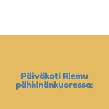
Päiväkoti Riemu
pähkinänkuoressa: