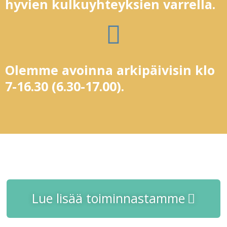
hyvien kulkuyhteyksien varrella.
Olemme avoinna arkipäivisin klo
7-16.30 (6.30-17.00).
Lue lisää toiminnastamme