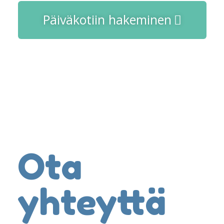
Päiväkotiin hakeminen
Ota
yhteyttä