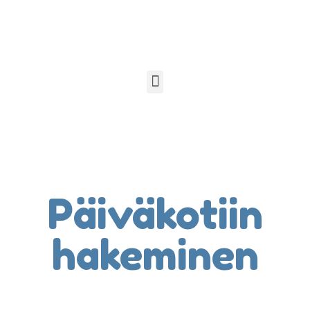
Päiväkotiin
hakeminen