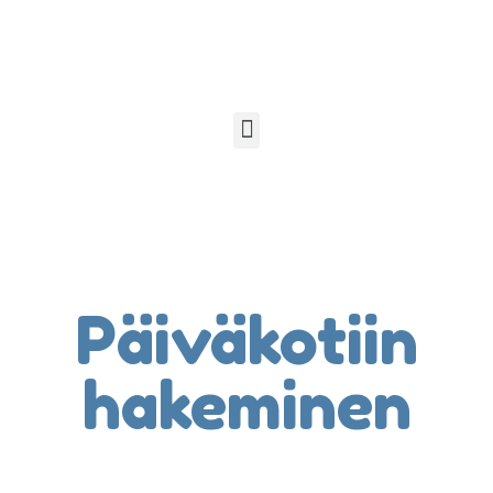
Päiväkotiin
hakeminen